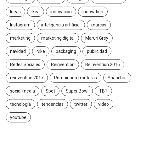
Ideas
ikea
innovación
Innovation
Instagram
inteligencia artificial
marcas
marketing
marketing digital
Maruri Grey
navidad
Nike
packaging
publicidad
Redes Sociales
Reinvention
Reinvention 2016
reinvention 2017
Rompiendo fronteras
Snapchat
social media
Spot
Super Bowl
TBT
tecnología
tendencias
twitter
video
youtube