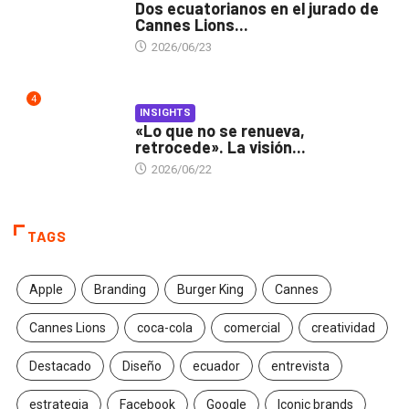
Dos ecuatorianos en el jurado de
Cannes Lions...
2026/06/23
4
INSIGHTS
«Lo que no se renueva,
retrocede». La visión...
2026/06/22
TAGS
Apple
Branding
Burger King
Cannes
Cannes Lions
coca-cola
comercial
creatividad
Destacado
Diseño
ecuador
entrevista
estrategia
Facebook
Google
Iconic brands