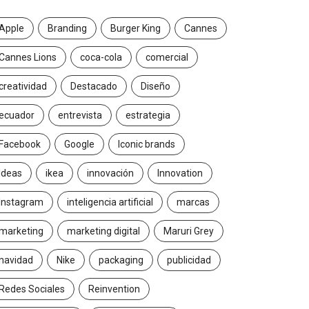
Apple
Branding
Burger King
Cannes
Cannes Lions
coca-cola
comercial
creatividad
Destacado
Diseño
ecuador
entrevista
estrategia
Facebook
Google
Iconic brands
Ideas
ikea
innovación
Innovation
Instagram
inteligencia artificial
marcas
marketing
marketing digital
Maruri Grey
navidad
Nike
packaging
publicidad
Redes Sociales
Reinvention