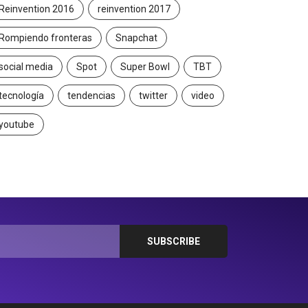
Reinvention 2016
reinvention 2017
Rompiendo fronteras
Snapchat
social media
Spot
Super Bowl
TBT
tecnología
tendencias
twitter
video
youtube