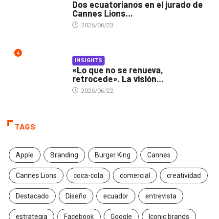
Dos ecuatorianos en el jurado de
Cannes Lions...
2026/06/23
4
INSIGHTS
«Lo que no se renueva,
retrocede». La visión...
2026/06/22
TAGS
Apple
Branding
Burger King
Cannes
Cannes Lions
coca-cola
comercial
creatividad
Destacado
Diseño
ecuador
entrevista
estrategia
Facebook
Google
Iconic brands