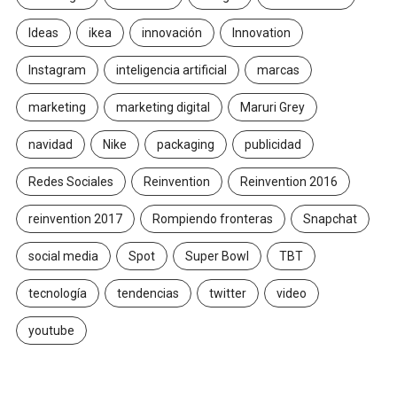
Ideas
ikea
innovación
Innovation
Instagram
inteligencia artificial
marcas
marketing
marketing digital
Maruri Grey
navidad
Nike
packaging
publicidad
Redes Sociales
Reinvention
Reinvention 2016
reinvention 2017
Rompiendo fronteras
Snapchat
social media
Spot
Super Bowl
TBT
tecnología
tendencias
twitter
video
youtube