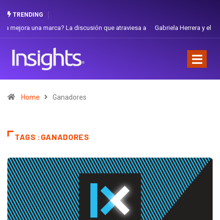
TRENDING
Gabriela Herrera y el arte de cambiarse el sombrero en Corporación
Favorita
Home
Ganadores
TAGS :GANADORES