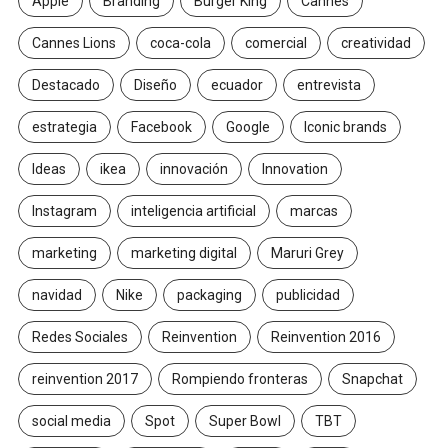
Apple
Branding
Burger King
Cannes
Cannes Lions
coca-cola
comercial
creatividad
Destacado
Diseño
ecuador
entrevista
estrategia
Facebook
Google
Iconic brands
Ideas
ikea
innovación
Innovation
Instagram
inteligencia artificial
marcas
marketing
marketing digital
Maruri Grey
navidad
Nike
packaging
publicidad
Redes Sociales
Reinvention
Reinvention 2016
reinvention 2017
Rompiendo fronteras
Snapchat
social media
Spot
Super Bowl
TBT