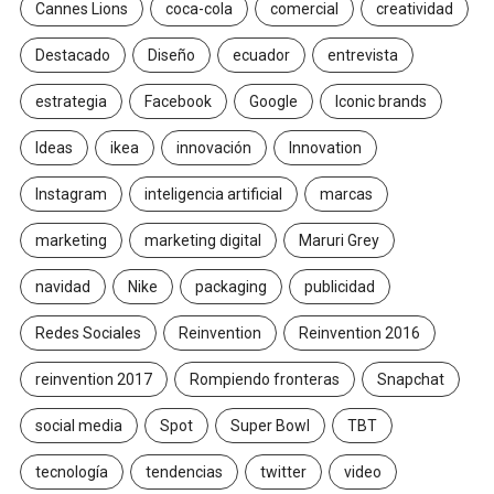
Cannes Lions
coca-cola
comercial
creatividad
Destacado
Diseño
ecuador
entrevista
estrategia
Facebook
Google
Iconic brands
Ideas
ikea
innovación
Innovation
Instagram
inteligencia artificial
marcas
marketing
marketing digital
Maruri Grey
navidad
Nike
packaging
publicidad
Redes Sociales
Reinvention
Reinvention 2016
reinvention 2017
Rompiendo fronteras
Snapchat
social media
Spot
Super Bowl
TBT
tecnología
tendencias
twitter
video