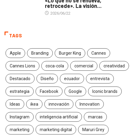
«Lo que no se renueva,
retrocede». La visión...
2026/06/22
TAGS
Apple
Branding
Burger King
Cannes
Cannes Lions
coca-cola
comercial
creatividad
Destacado
Diseño
ecuador
entrevista
estrategia
Facebook
Google
Iconic brands
Ideas
ikea
innovación
Innovation
Instagram
inteligencia artificial
marcas
marketing
marketing digital
Maruri Grey