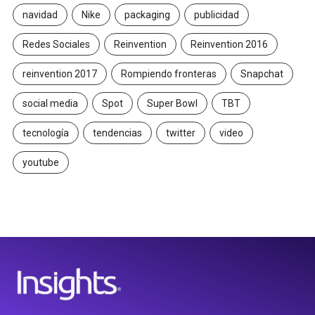
navidad
Nike
packaging
publicidad
Redes Sociales
Reinvention
Reinvention 2016
reinvention 2017
Rompiendo fronteras
Snapchat
social media
Spot
Super Bowl
TBT
tecnología
tendencias
twitter
video
youtube