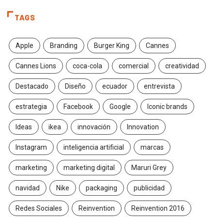
TAGS
Apple
Branding
Burger King
Cannes
Cannes Lions
coca-cola
comercial
creatividad
Destacado
Diseño
ecuador
entrevista
estrategia
Facebook
Google
Iconic brands
Ideas
ikea
innovación
Innovation
Instagram
inteligencia artificial
marcas
marketing
marketing digital
Maruri Grey
navidad
Nike
packaging
publicidad
Redes Sociales
Reinvention
Reinvention 2016