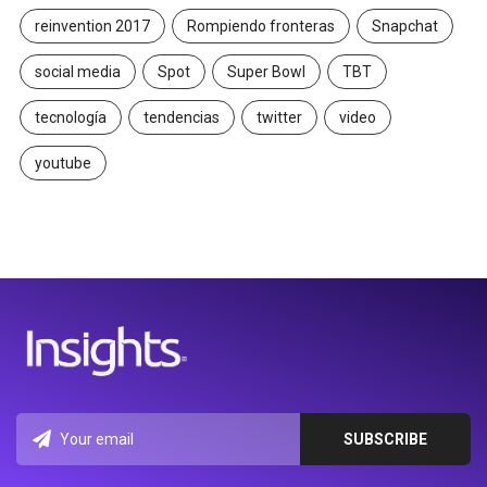
reinvention 2017
Rompiendo fronteras
Snapchat
social media
Spot
Super Bowl
TBT
tecnología
tendencias
twitter
video
youtube