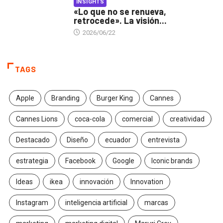
INSIGHTS
«Lo que no se renueva,
retrocede». La visión...
2026/06/22
TAGS
Apple
Branding
Burger King
Cannes
Cannes Lions
coca-cola
comercial
creatividad
Destacado
Diseño
ecuador
entrevista
estrategia
Facebook
Google
Iconic brands
Ideas
ikea
innovación
Innovation
Instagram
inteligencia artificial
marcas