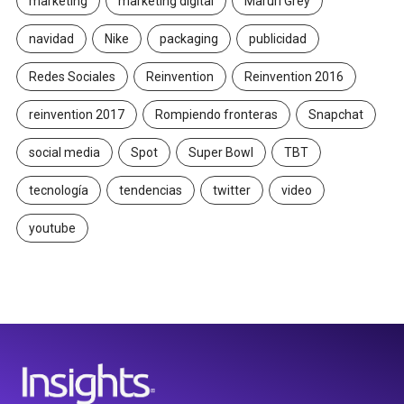
marketing
marketing digital
Maruri Grey
navidad
Nike
packaging
publicidad
Redes Sociales
Reinvention
Reinvention 2016
reinvention 2017
Rompiendo fronteras
Snapchat
social media
Spot
Super Bowl
TBT
tecnología
tendencias
twitter
video
youtube