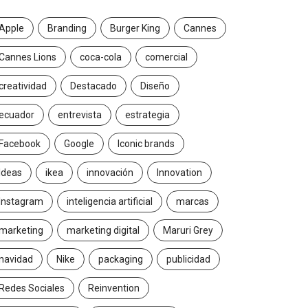
Apple
Branding
Burger King
Cannes
Cannes Lions
coca-cola
comercial
creatividad
Destacado
Diseño
ecuador
entrevista
estrategia
Facebook
Google
Iconic brands
Ideas
ikea
innovación
Innovation
Instagram
inteligencia artificial
marcas
marketing
marketing digital
Maruri Grey
navidad
Nike
packaging
publicidad
Redes Sociales
Reinvention