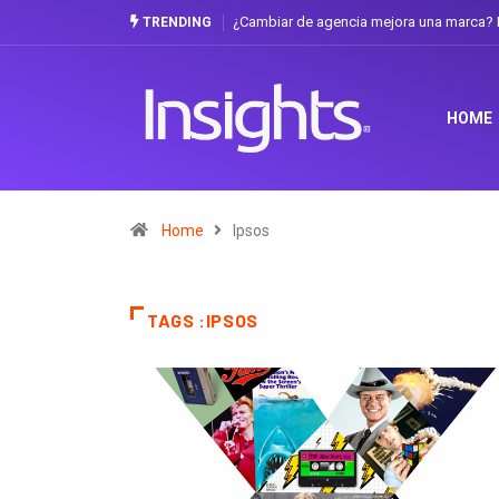
¿Cambiar de agencia mejora una marca? L
TRENDING
HOME
Home
Ipsos
TAGS :IPSOS