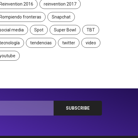
Reinvention 2016
reinvention 2017
Rompiendo fronteras
Snapchat
social media
Spot
Super Bowl
TBT
tecnología
tendencias
twitter
video
youtube