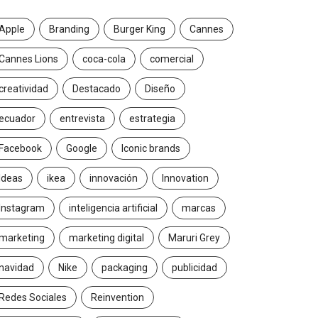
Apple
Branding
Burger King
Cannes
Cannes Lions
coca-cola
comercial
creatividad
Destacado
Diseño
ecuador
entrevista
estrategia
Facebook
Google
Iconic brands
Ideas
ikea
innovación
Innovation
Instagram
inteligencia artificial
marcas
marketing
marketing digital
Maruri Grey
navidad
Nike
packaging
publicidad
Redes Sociales
Reinvention