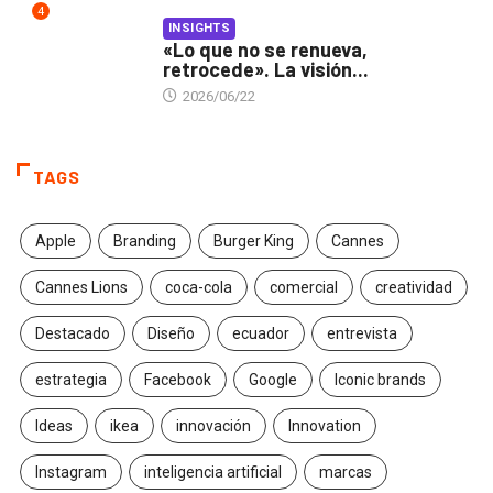
4
INSIGHTS
«Lo que no se renueva,
retrocede». La visión...
2026/06/22
TAGS
Apple
Branding
Burger King
Cannes
Cannes Lions
coca-cola
comercial
creatividad
Destacado
Diseño
ecuador
entrevista
estrategia
Facebook
Google
Iconic brands
Ideas
ikea
innovación
Innovation
Instagram
inteligencia artificial
marcas