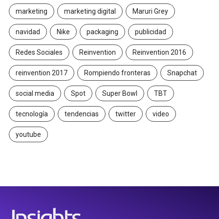
marketing
marketing digital
Maruri Grey
navidad
Nike
packaging
publicidad
Redes Sociales
Reinvention
Reinvention 2016
reinvention 2017
Rompiendo fronteras
Snapchat
social media
Spot
Super Bowl
TBT
tecnología
tendencias
twitter
video
youtube