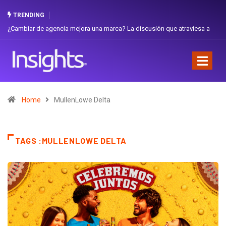
TRENDING
a
Gabriela Herrera y el arte de cambiarse el sombrero en Corporación
Favorita
Home
MullenLowe Delta
TAGS :MULLENLOWE DELTA