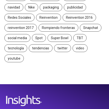
navidad
Nike
packaging
publicidad
Redes Sociales
Reinvention
Reinvention 2016
reinvention 2017
Rompiendo fronteras
Snapchat
social media
Spot
Super Bowl
TBT
tecnología
tendencias
twitter
video
youtube