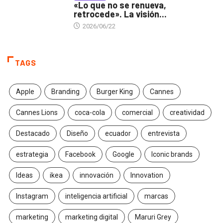
«Lo que no se renueva,
retrocede». La visión...
2026/06/22
TAGS
Apple
Branding
Burger King
Cannes
Cannes Lions
coca-cola
comercial
creatividad
Destacado
Diseño
ecuador
entrevista
estrategia
Facebook
Google
Iconic brands
Ideas
ikea
innovación
Innovation
Instagram
inteligencia artificial
marcas
marketing
marketing digital
Maruri Grey