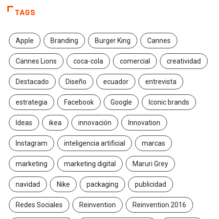
TAGS
Apple
Branding
Burger King
Cannes
Cannes Lions
coca-cola
comercial
creatividad
Destacado
Diseño
ecuador
entrevista
estrategia
Facebook
Google
Iconic brands
Ideas
ikea
innovación
Innovation
Instagram
inteligencia artificial
marcas
marketing
marketing digital
Maruri Grey
navidad
Nike
packaging
publicidad
Redes Sociales
Reinvention
Reinvention 2016