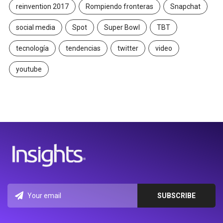
reinvention 2017
Rompiendo fronteras
Snapchat
social media
Spot
Super Bowl
TBT
tecnología
tendencias
twitter
video
youtube