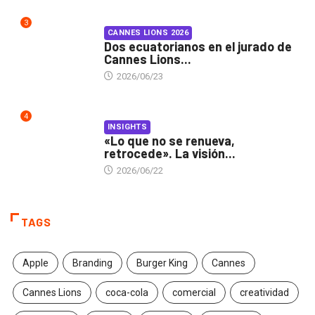
3
CANNES LIONS 2026
Dos ecuatorianos en el jurado de
Cannes Lions...
2026/06/23
4
INSIGHTS
«Lo que no se renueva,
retrocede». La visión...
2026/06/22
TAGS
Apple
Branding
Burger King
Cannes
Cannes Lions
coca-cola
comercial
creatividad