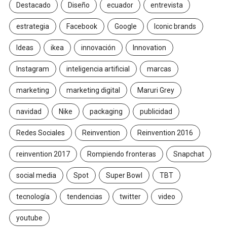
Destacado
Diseño
ecuador
entrevista
estrategia
Facebook
Google
Iconic brands
Ideas
ikea
innovación
Innovation
Instagram
inteligencia artificial
marcas
marketing
marketing digital
Maruri Grey
navidad
Nike
packaging
publicidad
Redes Sociales
Reinvention
Reinvention 2016
reinvention 2017
Rompiendo fronteras
Snapchat
social media
Spot
Super Bowl
TBT
tecnología
tendencias
twitter
video
youtube