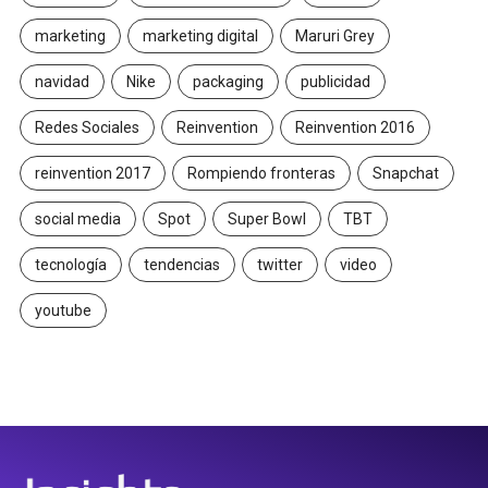
marketing
marketing digital
Maruri Grey
navidad
Nike
packaging
publicidad
Redes Sociales
Reinvention
Reinvention 2016
reinvention 2017
Rompiendo fronteras
Snapchat
social media
Spot
Super Bowl
TBT
tecnología
tendencias
twitter
video
youtube