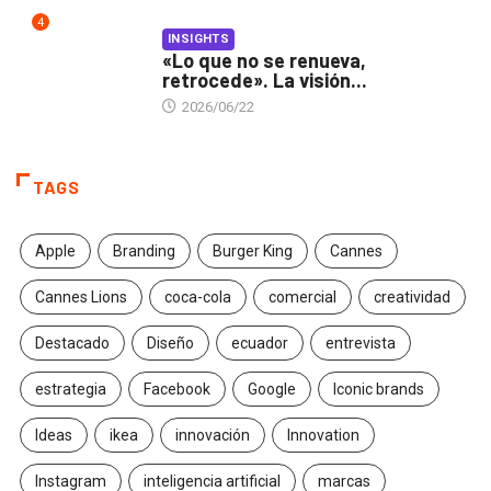
4
INSIGHTS
«Lo que no se renueva,
retrocede». La visión...
2026/06/22
TAGS
Apple
Branding
Burger King
Cannes
Cannes Lions
coca-cola
comercial
creatividad
Destacado
Diseño
ecuador
entrevista
estrategia
Facebook
Google
Iconic brands
Ideas
ikea
innovación
Innovation
Instagram
inteligencia artificial
marcas