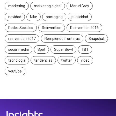
marketing
marketing digital
Maruri Grey
navidad
Nike
packaging
publicidad
Redes Sociales
Reinvention
Reinvention 2016
reinvention 2017
Rompiendo fronteras
Snapchat
social media
Spot
Super Bowl
TBT
tecnología
tendencias
twitter
video
youtube