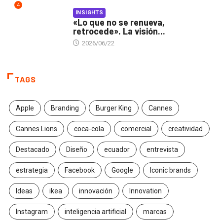
4
INSIGHTS
«Lo que no se renueva,
retrocede». La visión...
2026/06/22
TAGS
Apple
Branding
Burger King
Cannes
Cannes Lions
coca-cola
comercial
creatividad
Destacado
Diseño
ecuador
entrevista
estrategia
Facebook
Google
Iconic brands
Ideas
ikea
innovación
Innovation
Instagram
inteligencia artificial
marcas