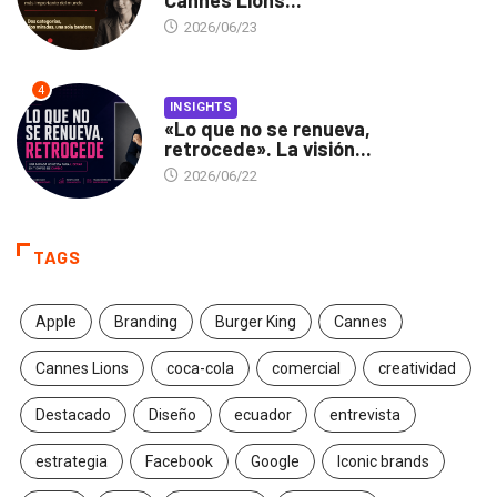
2026/06/23
4
INSIGHTS
«Lo que no se renueva,
retrocede». La visión...
2026/06/22
TAGS
Apple
Branding
Burger King
Cannes
Cannes Lions
coca-cola
comercial
creatividad
Destacado
Diseño
ecuador
entrevista
estrategia
Facebook
Google
Iconic brands