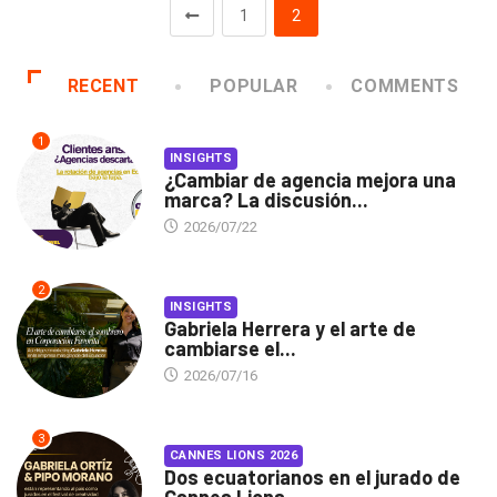
1
2
RECENT
POPULAR
COMMENTS
1
INSIGHTS
¿Cambiar de agencia mejora una
marca? La discusión...
2026/07/22
2
INSIGHTS
Gabriela Herrera y el arte de
cambiarse el...
2026/07/16
3
CANNES LIONS 2026
Dos ecuatorianos en el jurado de
Cannes Lions...