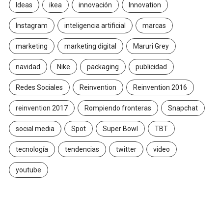
Ideas
ikea
innovación
Innovation
Instagram
inteligencia artificial
marcas
marketing
marketing digital
Maruri Grey
navidad
Nike
packaging
publicidad
Redes Sociales
Reinvention
Reinvention 2016
reinvention 2017
Rompiendo fronteras
Snapchat
social media
Spot
Super Bowl
TBT
tecnología
tendencias
twitter
video
youtube