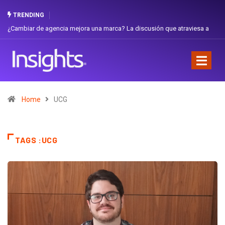
TRENDING
rca? La discusión que atraviesa a
Gabriela Herrera y el arte de cambiarse
Favorita
Home
UCG
TAGS :UCG