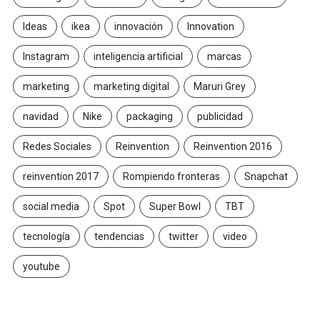
Ideas
ikea
innovación
Innovation
Instagram
inteligencia artificial
marcas
marketing
marketing digital
Maruri Grey
navidad
Nike
packaging
publicidad
Redes Sociales
Reinvention
Reinvention 2016
reinvention 2017
Rompiendo fronteras
Snapchat
social media
Spot
Super Bowl
TBT
tecnología
tendencias
twitter
video
youtube