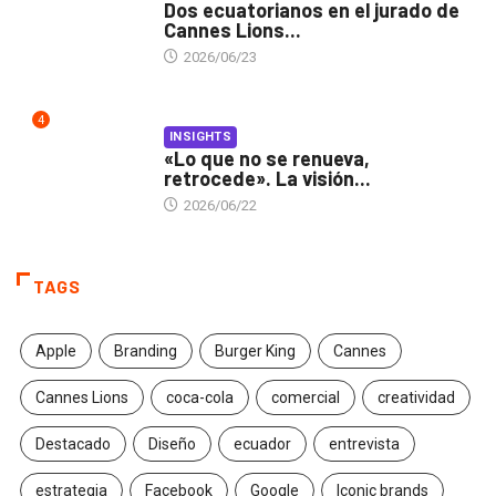
Dos ecuatorianos en el jurado de
Cannes Lions...
2026/06/23
4
INSIGHTS
«Lo que no se renueva,
retrocede». La visión...
2026/06/22
TAGS
Apple
Branding
Burger King
Cannes
Cannes Lions
coca-cola
comercial
creatividad
Destacado
Diseño
ecuador
entrevista
estrategia
Facebook
Google
Iconic brands