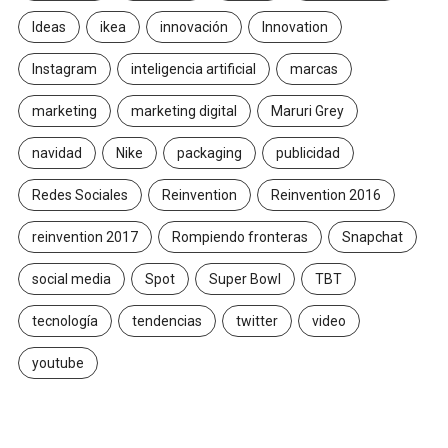
Ideas
ikea
innovación
Innovation
Instagram
inteligencia artificial
marcas
marketing
marketing digital
Maruri Grey
navidad
Nike
packaging
publicidad
Redes Sociales
Reinvention
Reinvention 2016
reinvention 2017
Rompiendo fronteras
Snapchat
social media
Spot
Super Bowl
TBT
tecnología
tendencias
twitter
video
youtube