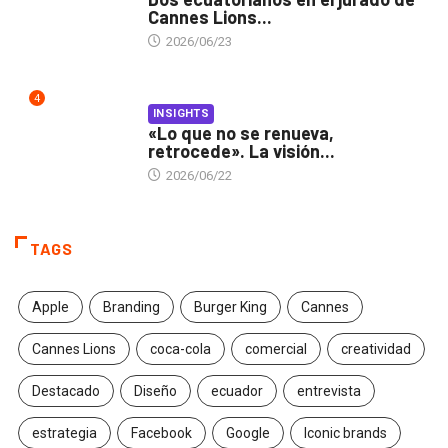
Cannes Lions...
2026/06/23
4
INSIGHTS
«Lo que no se renueva,
retrocede». La visión...
2026/06/22
TAGS
Apple
Branding
Burger King
Cannes
Cannes Lions
coca-cola
comercial
creatividad
Destacado
Diseño
ecuador
entrevista
estrategia
Facebook
Google
Iconic brands