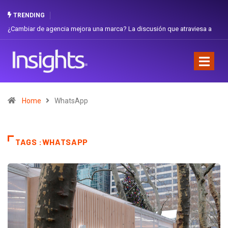
TRENDING
Gabriela Herrera y el arte de cambiarse el sombrero en Corporación
Favorita
Home
WhatsApp
TAGS :WHATSAPP