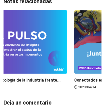
Notas relacionadas
RIZED
UNCATEGO
os en época de pausa
Music moo
14
2020/04/
Deja un comentario