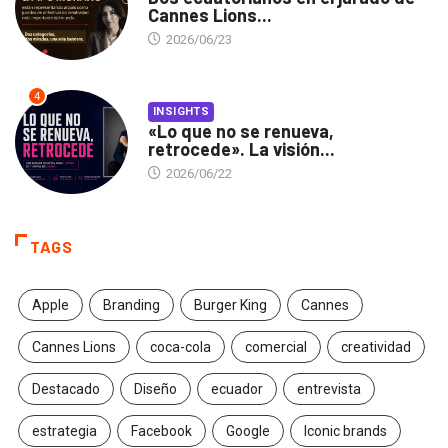
Cannes Lions...
2026/06/23
4
INSIGHTS
«Lo que no se renueva,
retrocede». La visión...
2026/06/22
TAGS
Apple
Branding
Burger King
Cannes
Cannes Lions
coca-cola
comercial
creatividad
Destacado
Diseño
ecuador
entrevista
estrategia
Facebook
Google
Iconic brands