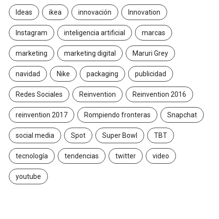
Ideas
ikea
innovación
Innovation
Instagram
inteligencia artificial
marcas
marketing
marketing digital
Maruri Grey
navidad
Nike
packaging
publicidad
Redes Sociales
Reinvention
Reinvention 2016
reinvention 2017
Rompiendo fronteras
Snapchat
social media
Spot
Super Bowl
TBT
tecnología
tendencias
twitter
video
youtube