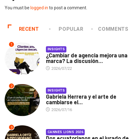
You must be
logged in
to post a comment.
RECENT
POPULAR
COMMENTS
1
INSIGHTS
¿Cambiar de agencia mejora una
marca? La discusión...
2026/07/22
2
INSIGHTS
Gabriela Herrera y el arte de
cambiarse el...
2026/07/16
3
CANNES LIONS 2026
Dos ecuatorianos en el jurado de