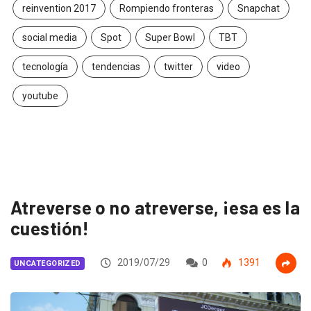
reinvention 2017
Rompiendo fronteras
Snapchat
social media
Spot
Super Bowl
TBT
tecnología
tendencias
twitter
video
youtube
Atreverse o no atreverse, ¡esa es la
cuestión!
2019/07/29
0
1391
UNCATEGORIZED