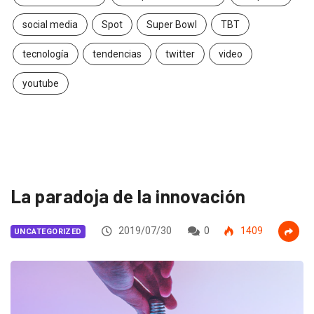
social media
Spot
Super Bowl
TBT
tecnología
tendencias
twitter
video
youtube
La paradoja de la innovación
2019/07/30
0
1409
UNCATEGORIZED