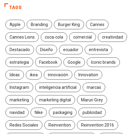
TAGS
Apple
Branding
Burger King
Cannes
Cannes Lions
coca-cola
comercial
creatividad
Destacado
Diseño
ecuador
entrevista
estrategia
Facebook
Google
Iconic brands
Ideas
ikea
innovación
Innovation
Instagram
inteligencia artificial
marcas
marketing
marketing digital
Maruri Grey
navidad
Nike
packaging
publicidad
Redes Sociales
Reinvention
Reinvention 2016