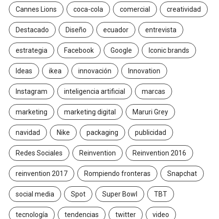
Cannes Lions
coca-cola
comercial
creatividad
Destacado
Diseño
ecuador
entrevista
estrategia
Facebook
Google
Iconic brands
Ideas
ikea
innovación
Innovation
Instagram
inteligencia artificial
marcas
marketing
marketing digital
Maruri Grey
navidad
Nike
packaging
publicidad
Redes Sociales
Reinvention
Reinvention 2016
reinvention 2017
Rompiendo fronteras
Snapchat
social media
Spot
Super Bowl
TBT
tecnología
tendencias
twitter
video