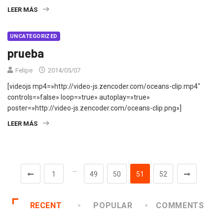
LEER MÁS
UNCATEGORIZED
prueba
Felipe
2014/05/07
[videojs mp4=»http://video-js.zencoder.com/oceans-clip.mp4″
controls=»false» loop=»true» autoplay=»true»
poster=»http://video-js.zencoder.com/oceans-clip.png»]
LEER MÁS
…
1
49
50
51
52
RECENT
POPULAR
COMMENTS