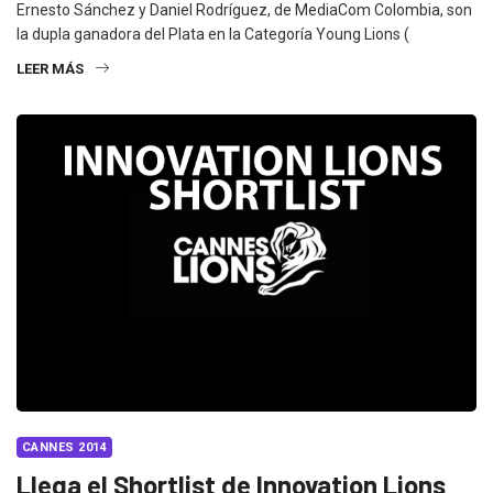
Ernesto Sánchez y Daniel Rodríguez, de MediaCom Colombia, son
la dupla ganadora del Plata en la Categoría Young Lions (
LEER MÁS
CANNES 2014
Llega el Shortlist de Innovation Lions