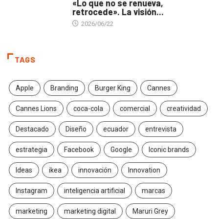
«Lo que no se renueva,
retrocede». La visión...
2026/06/22
TAGS
Apple
Branding
Burger King
Cannes
Cannes Lions
coca-cola
comercial
creatividad
Destacado
Diseño
ecuador
entrevista
estrategia
Facebook
Google
Iconic brands
Ideas
ikea
innovación
Innovation
Instagram
inteligencia artificial
marcas
marketing
marketing digital
Maruri Grey