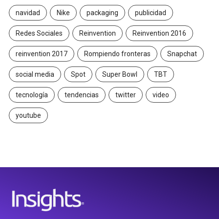
navidad
Nike
packaging
publicidad
Redes Sociales
Reinvention
Reinvention 2016
reinvention 2017
Rompiendo fronteras
Snapchat
social media
Spot
Super Bowl
TBT
tecnología
tendencias
twitter
video
youtube