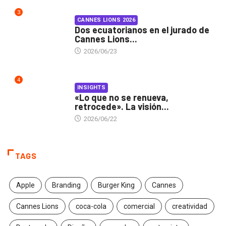
3
CANNES LIONS 2026
Dos ecuatorianos en el jurado de
Cannes Lions...
2026/06/23
4
INSIGHTS
«Lo que no se renueva,
retrocede». La visión...
2026/06/22
TAGS
Apple
Branding
Burger King
Cannes
Cannes Lions
coca-cola
comercial
creatividad