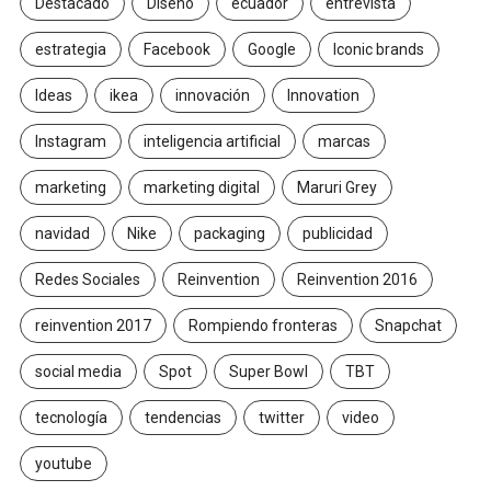
Destacado
Diseño
ecuador
entrevista
estrategia
Facebook
Google
Iconic brands
Ideas
ikea
innovación
Innovation
Instagram
inteligencia artificial
marcas
marketing
marketing digital
Maruri Grey
navidad
Nike
packaging
publicidad
Redes Sociales
Reinvention
Reinvention 2016
reinvention 2017
Rompiendo fronteras
Snapchat
social media
Spot
Super Bowl
TBT
tecnología
tendencias
twitter
video
youtube