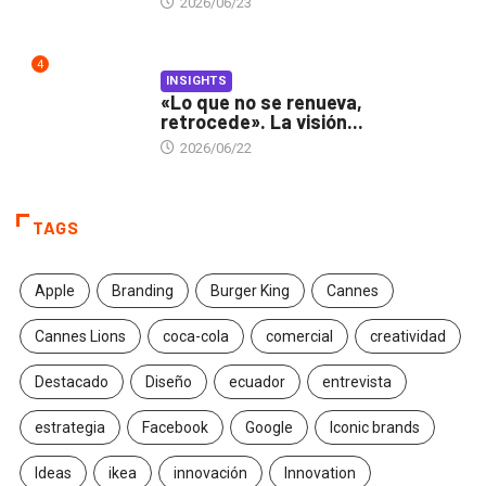
2026/06/23
4
INSIGHTS
«Lo que no se renueva,
retrocede». La visión...
2026/06/22
TAGS
Apple
Branding
Burger King
Cannes
Cannes Lions
coca-cola
comercial
creatividad
Destacado
Diseño
ecuador
entrevista
estrategia
Facebook
Google
Iconic brands
Ideas
ikea
innovación
Innovation