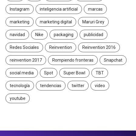
Instagram
inteligencia artificial
marcas
marketing
marketing digital
Maruri Grey
navidad
Nike
packaging
publicidad
Redes Sociales
Reinvention
Reinvention 2016
reinvention 2017
Rompiendo fronteras
Snapchat
social media
Spot
Super Bowl
TBT
tecnología
tendencias
twitter
video
youtube