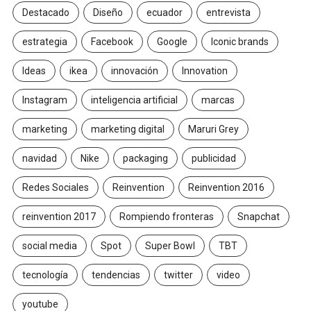
Destacado
Diseño
ecuador
entrevista
estrategia
Facebook
Google
Iconic brands
Ideas
ikea
innovación
Innovation
Instagram
inteligencia artificial
marcas
marketing
marketing digital
Maruri Grey
navidad
Nike
packaging
publicidad
Redes Sociales
Reinvention
Reinvention 2016
reinvention 2017
Rompiendo fronteras
Snapchat
social media
Spot
Super Bowl
TBT
tecnología
tendencias
twitter
video
youtube