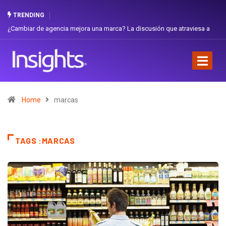
TRENDING
esa a
Gabriela Herrera y el arte de cambiarse el sombrero en Corporación
Favorita
Home
marcas
TAGS :MARCAS