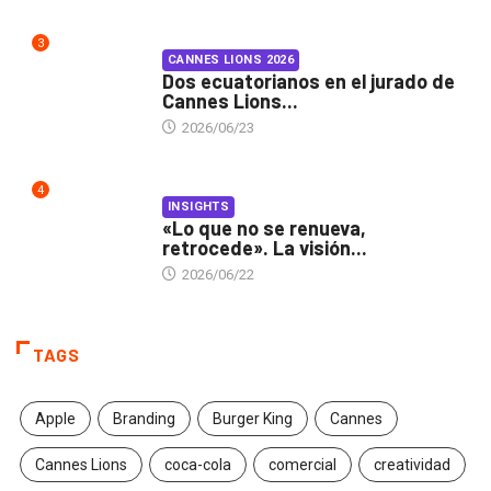
3
CANNES LIONS 2026
Dos ecuatorianos en el jurado de
Cannes Lions...
2026/06/23
4
INSIGHTS
«Lo que no se renueva,
retrocede». La visión...
2026/06/22
TAGS
Apple
Branding
Burger King
Cannes
Cannes Lions
coca-cola
comercial
creatividad