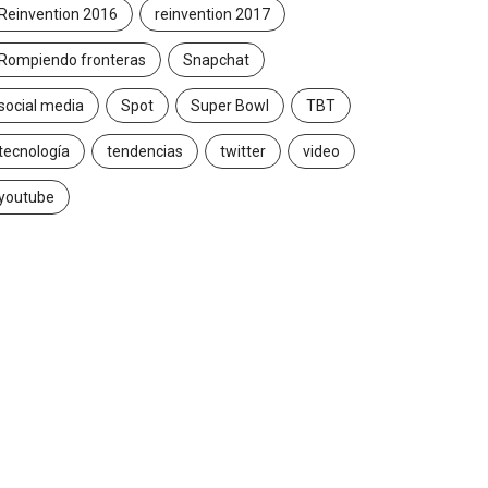
Reinvention 2016
reinvention 2017
Rompiendo fronteras
Snapchat
social media
Spot
Super Bowl
TBT
tecnología
tendencias
twitter
video
youtube