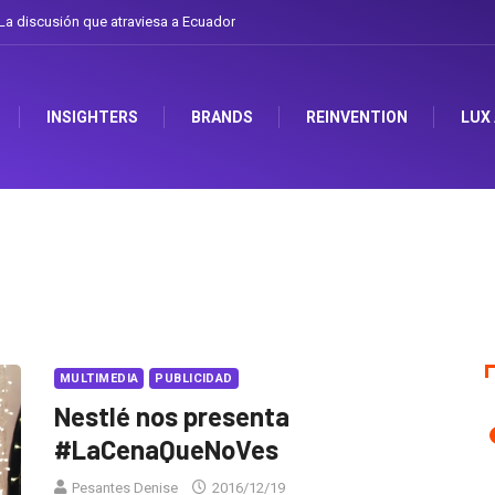
rte de cambiarse el sombrero en Corporación Favorita
INSIGHTERS
BRANDS
REINVENTION
LUX
MULTIMEDIA
PUBLICIDAD
Nestlé nos presenta
#LaCenaQueNoVes
Pesantes Denise
2016/12/19