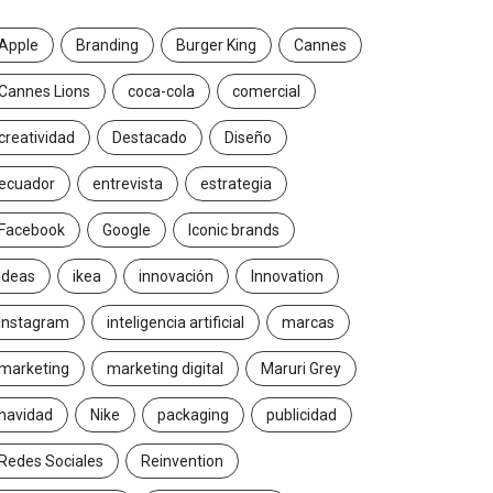
Apple
Branding
Burger King
Cannes
Cannes Lions
coca-cola
comercial
creatividad
Destacado
Diseño
ecuador
entrevista
estrategia
Facebook
Google
Iconic brands
Ideas
ikea
innovación
Innovation
Instagram
inteligencia artificial
marcas
marketing
marketing digital
Maruri Grey
navidad
Nike
packaging
publicidad
Redes Sociales
Reinvention