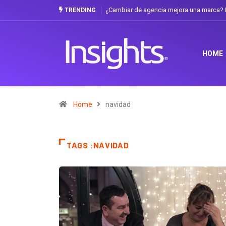
ora una marca? La discusión que atraviesa a Ecuador
Gabriela Herrera y el a
TRENDING
HOME
Home
navidad
TAGS :NAVIDAD