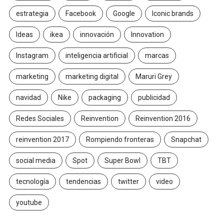
estrategia
Facebook
Google
Iconic brands
Ideas
ikea
innovación
Innovation
Instagram
inteligencia artificial
marcas
marketing
marketing digital
Maruri Grey
navidad
Nike
packaging
publicidad
Redes Sociales
Reinvention
Reinvention 2016
reinvention 2017
Rompiendo fronteras
Snapchat
social media
Spot
Super Bowl
TBT
tecnología
tendencias
twitter
video
youtube