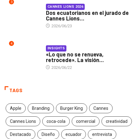
3
CANNES LIONS 2026
Dos ecuatorianos en el jurado de
Cannes Lions...
2026/06/23
4
INSIGHTS
«Lo que no se renueva,
retrocede». La visión...
2026/06/22
TAGS
Apple
Branding
Burger King
Cannes
Cannes Lions
coca-cola
comercial
creatividad
Destacado
Diseño
ecuador
entrevista