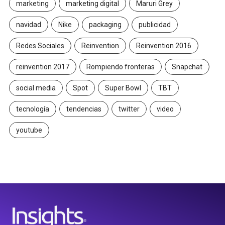
marketing
marketing digital
Maruri Grey
navidad
Nike
packaging
publicidad
Redes Sociales
Reinvention
Reinvention 2016
reinvention 2017
Rompiendo fronteras
Snapchat
social media
Spot
Super Bowl
TBT
tecnología
tendencias
twitter
video
youtube