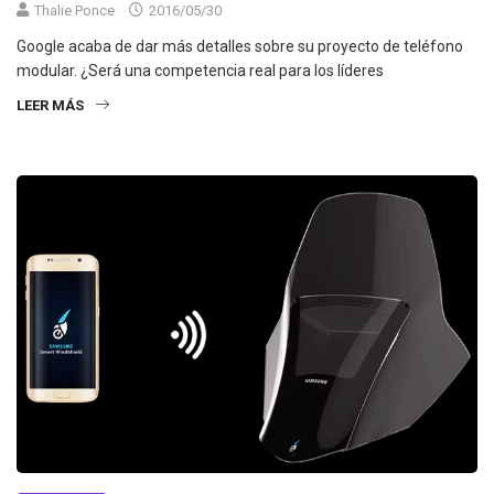
Thalie Ponce
2016/05/30
Google acaba de dar más detalles sobre su proyecto de teléfono
modular. ¿Será una competencia real para los líderes
LEER MÁS