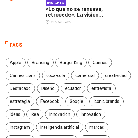
INSIGHTS
«Lo que no se renueva,
retrocede». La visión...
2026/06/22
TAGS
Apple
Branding
Burger King
Cannes
Cannes Lions
coca-cola
comercial
creatividad
Destacado
Diseño
ecuador
entrevista
estrategia
Facebook
Google
Iconic brands
Ideas
ikea
innovación
Innovation
Instagram
inteligencia artificial
marcas